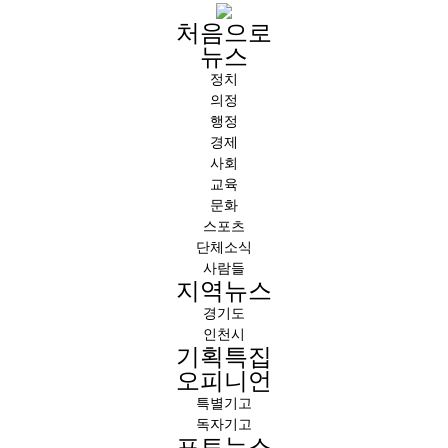
처음으로
뉴스
정치
의정
행정
경제
사회
교육
문화
스포츠
단체소식
사람들
지역뉴스
경기도
인천시
기획특집
오피니언
특별기고
독자기고
포토뉴스