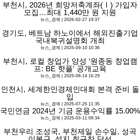
부천시, 2026년 희망저축계좌(Ⅰ) 가입자
모집…최대 1,440만 원 지원
뉴스
_
경제
|
2026-02-27 19:37
경기도, 베트남 하노이에서 해외진출기업
국내복귀설명회 개최
뉴스
_
경제
|
2025-09-10 10:36
부천시, 로컬 창업가 양성 ‘원종동 창업캠
프: BE 핫플’ 공개교육
뉴스
_
경제
|
2025-08-14 16:29
인천시, 세계한인경제인대회 본격 준비 돌
입
뉴스
_
경제
|
2025-07-25 11:35
국민연금 2024년 기금 운용수익률 15.00%
뉴스
_
경제
|
2025-03-11 09:34
부천우리 조성국, 부천제일 손수일, 성곡
이복근, 성지 최규찬 당선