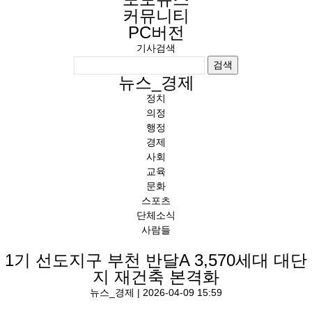
커뮤니티
PC버전
기사검색
검색
뉴스
_
경제
정치
의정
행정
경제
사회
교육
문화
스포츠
단체소식
사람들
1기 선도지구 부천 반달A 3,570세대 대단
지 재건축 본격화
뉴스
_
경제
|
2026-04-09 15:59