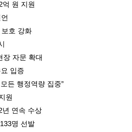
2억 원 지원
선언
 보호 강화
시
현장 자문 확대
수요 입증
 모든 행정역량 집중”
 지원
2년 연속 수상
133명 선발