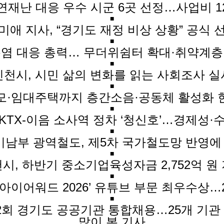
연재난 대응 우수 시군 6곳 선정…사업비 1
■
미애 지사, “경기도 재정 비상 상황” 공식 
■
폭염 대응 총력… 무더위쉼터 확대·취약계층
■
인천시, 시민 삶의 변화를 읽는 사회조사 실
■
모·임대주택까지 층간소음·공동체 활성화 
■
KTX-이음 소사역 정차 ‘청신호’…경제성·
■
기남부 광역철도, 제5차 국가철도망 반영에
■
시, 하반기 중소기업육성자금 2,752억 원
■
셜아이어워드 2026’ 유튜브 부문 최우수상…
■
제2회 경기도 공공기관 통합채용…25개 기관 
많이 본 기사