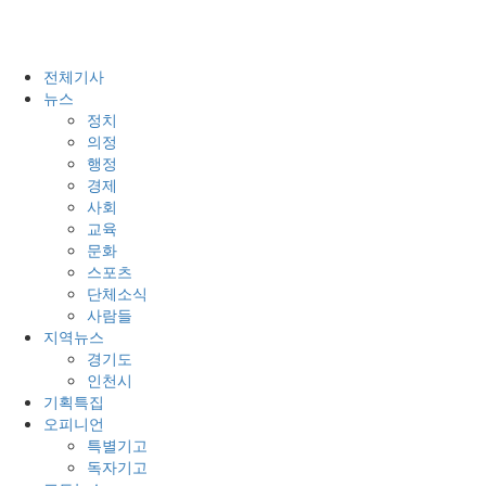
전체기사
뉴스
정치
의정
행정
경제
사회
교육
문화
스포츠
단체소식
사람들
지역뉴스
경기도
인천시
기획특집
오피니언
특별기고
독자기고