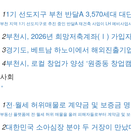
1기 선도지구 부천 반달A 3,570세대 
1
부천 지역 1기 선도지구로 추진 중인 반달A 재건축 사업이 LH 예비사업시
부천시, 2026년 희망저축계좌(Ⅰ) 가입자
2
경기도, 베트남 하노이에서 해외진출기
3
부천시, 로컬 창업가 양성 ‘원종동 창업캠
4
사회
＋
전·월세 허위매물로 계약금 및 보증금 명
1
부동산 플랫폼에 전·월세 허위 매물을 올려 피해자들로부터 계약금 및 보증
대한민국 소아심장 분야 두 거장이 만났
2