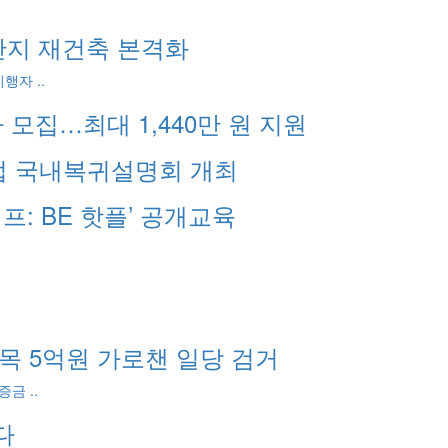
대단지 재건축 본격화
행자 ..
 모집…최대 1,440만 원 지원
업 국내복귀설명회 개최
프: BE 핫플’ 공개교육
목 5억원 가로챈 일당 검거
금 ..
다