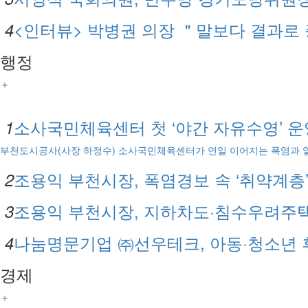
<인터뷰> 박병권 의장 ＂말보다 결과로
4
행정
＋
소사국민체육센터 첫 ‘야간 자유수영’ 운
1
부천도시공사(사장 하정수) 소사국민체육센터가 연일 이어지는 폭염과 열
조용익 부천시장, 폭염경보 속 ‘취약계층’
2
조용익 부천시장, 지하차도·침수우려주
3
나눔명문기업 ㈜선우테크, 아동·청소년 후
4
경제
＋