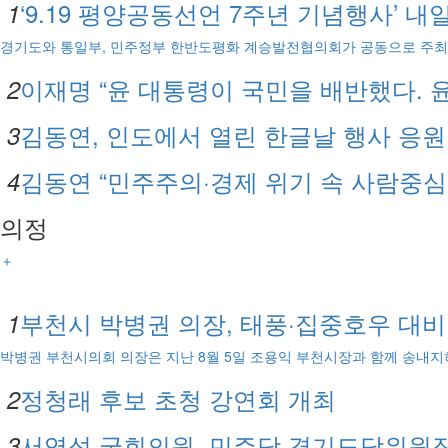
‘9.19 평양공동선언 7주년 기념행사’ 내
1
경기도와 통일부, 민주정부 한반도평화 계승발전협의회가 공동으로 주최
이재명 “윤 대통령이 국민을 배반했다. 
2
김동연, 인도에서 열린 한글날 행사 응원
3
김동연 “민주주의·경제 위기 속 사람중심
4
의정
＋
부천시 박병권 의장, 태풍·집중호우 대
1
박병권 부천시의회 의장은 지난 8월 5일 조용익 부천시장과 함께 송내지
정청래 후보 초청 강연회 개최
2
서영석 국회의원, 민주당 경기도당위원장
3