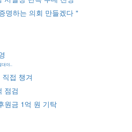
 증명하는 의회 만들겠다＂
영
대야..
 직접 챙겨
택 점검
원금 1억 원 기탁