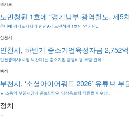
경기도
도민청원 1호에 “경기남부 광역철도, 제5
추미애 경기도지사가 민선9기 도민청원 1호인 ‘경기남..
인천시
인천시, 하반기 중소기업육성자금 2,752억
인천광역시(시장 박찬대)는 중소기업 금융비용 부담 완화..
행정
부천시, ‘소셜아이어워드 2026’ 유튜브 
▲ 조용익 부천시장과 홍보담당관 영상홍보팀 직원들이 수상..
정치
＋