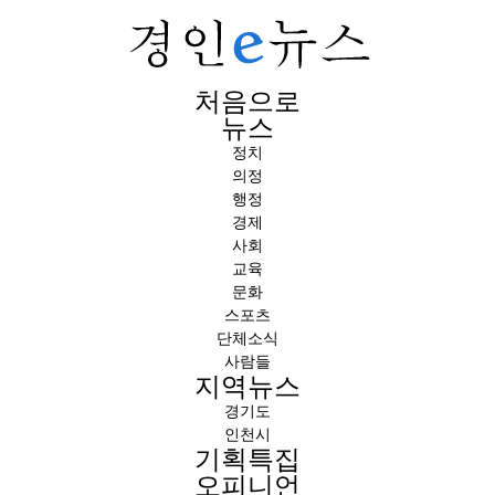
처음으로
뉴스
정치
의정
행정
경제
사회
교육
문화
스포츠
단체소식
사람들
지역뉴스
경기도
인천시
기획특집
오피니언